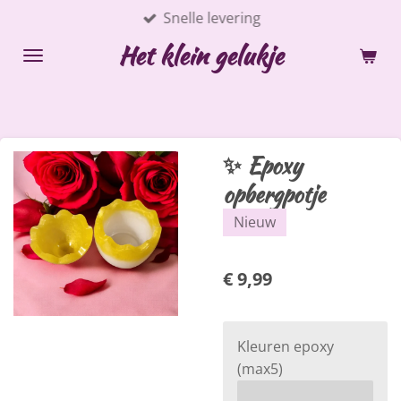
Snelle levering
Ga
direct
Het klein gelukje
naar
de
hoofdinhoud
✨ Epoxy
opbergpotje
Nieuw
€ 9,99
Kleuren epoxy
(max5)