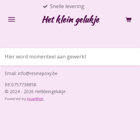
Snelle levering
Ga
direct
Het klein gelukje
naar
de
hoofdinhoud
Hier word momenteel aan gewerkt
Email: info@resinepoxy.be
BE:0757738858
© 2024 - 2026 Hetkleingelukje
Powered by
JouwWeb