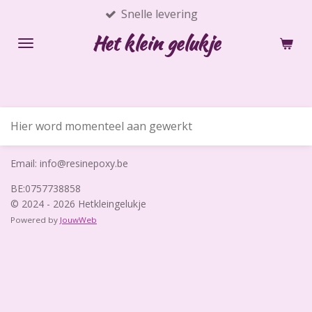
Snelle levering
Ga
direct
Het klein gelukje
naar
de
hoofdinhoud
Hier word momenteel aan gewerkt
Email: info@resinepoxy.be
BE:0757738858
© 2024 - 2026 Hetkleingelukje
Powered by
JouwWeb