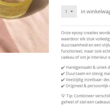
In winkelwa
Onze epoxy creaties word
waardoor elk stuk volledig
duurzaamheid en een stijlvo
functioneel, maar ook echt
cadeau of om je interieur 
✔️ Handgemaakt & uniek d
✔️ Duurzaam en stevig mat
✔️ Veelzijdig inzetbaar: de
✔️ Origineel & persoonlijk
💡 Tip: Combineer verschil
geheel of stel een cadeau