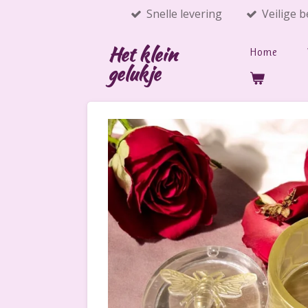
Snelle levering
Veilige b
Ga
direct
Het klein
naar
Home
gelukje
de
hoofdinhoud