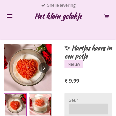
Snelle levering
Ga
direct
Het klein gelukje
naar
de
hoofdinhoud
✨ Hartjes kaars in
een potje
Nieuw
€ 9,99
Geur