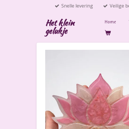
Snelle levering
Veilige b
Ga
direct
Het klein
naar
Home
gelukje
de
hoofdinhoud