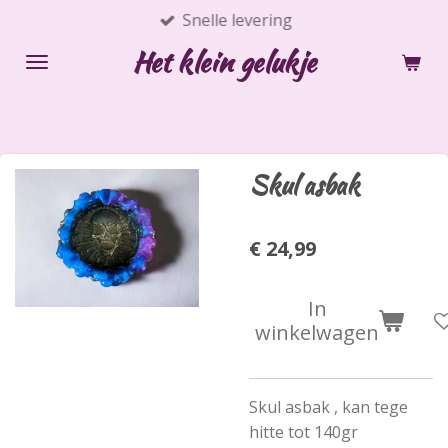
Snelle levering
Ga
direct
Het klein gelukje
naar
de
hoofdinhoud
Skul asbak
€ 24,99
In
winkelwagen
Skul asbak , kan tege
hitte tot 140gr