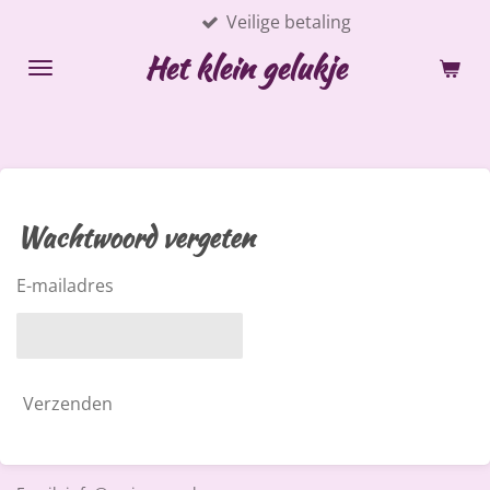
Veilige betaling
Ga
direct
Het klein gelukje
naar
de
hoofdinhoud
Wachtwoord vergeten
E-mailadres
Verzenden